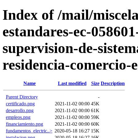
Index of /mail/miscela
estandares-ec-058601-
supervision-de-sistem
residencia-comercio-e
Name
Last modified
Size
Description
Parent Directory
-
certificado.png
2021-11-02 00:00
45K
desarrollo.png
2021-11-02 00:00
61K
empleos.png
2021-11-02 00:00
59K
financiamiento.png
2021-11-02 00:00
60K
fundamentos_electric..>
2020-05-18 16:27
15K
instalacion.png
2020-05-18 16:27
16K