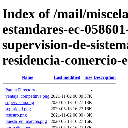
Index of /mail/miscela
estandares-ec-058601-
supervision-de-sistem
residencia-comercio-e
Name
Last modified
Size
Description
Parent Directory
-
ventaja_competitiva.png
2021-11-02 00:00
57K
supervision.png
2020-05-18 16:27
13K
seguridad.png
2020-05-18 16:27
16K
registro.png
2021-11-02 00:00
43K
puesta_en_marcha.png
2020-05-18 16:27
16K
normativa.png
2020-05-18 16:27
13K