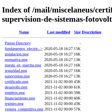
Index of /mail/miscelaneus/certi
supervision-de-sistemas-fotovol
Name
Last modified
Size
Description
Parent Directory
-
fundamentos_electric..>
2020-05-18 16:27
15K
instalacion.png
2020-05-18 16:27
16K
normativa.png
2020-05-18 16:27
13K
puesta_en_marcha.png
2020-05-18 16:27
16K
seguridad.png
2020-05-18 16:27
16K
supervision.png
2020-05-18 16:27
13K
certificado.png
2021-11-02 00:00
45K
desarrollo.png
2021-11-02 00:00
61K
empleos.png
2021-11-02 00:00
59K
financiamiento.png
2021-11-02 00:00
60K
registro.png
2021-11-02 00:00
43K
ventaja_competitiva.png
2021-11-02 00:00
57K