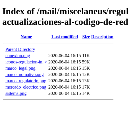
Index of /mail/miscelaneus/regul
actualizaciones-al-codigo-de-re
Name
Last modified
Size
Description
Parent Directory
-
conexion.png
2020-06-04 16:15
11K
iconos-regulacion-in..>
2020-06-04 16:15
59K
marco_legal.png
2020-06-04 16:15
15K
marco_nomativo.png
2020-06-04 16:15
12K
marco_regulatorio.png
2020-06-04 16:15
13K
mercado_electrico.png
2020-06-04 16:15
17K
sistema.png
2020-06-04 16:15
14K